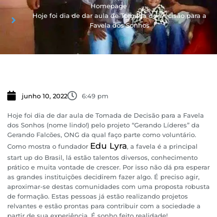
Homepage
Hoje foi dia de dar aula de Tomada de Decisão para a
Favela dos Sonhos
junho 10, 2022
6:49 pm
Hoje foi dia de dar aula de Tomada de Decisão para a Favela
dos Sonhos (nome lindo!) pelo projeto “Gerando Líderes” da
Gerando Falcões, ONG da qual faço parte como voluntário.
Edu Lyra
Como mostra o fundador
, a favela é a principal
start up do Brasil, lá estão talentos diversos, conhecimento
prático e muita vontade de crescer. Por isso não dá pra esperar
as grandes instituições decidirem fazer algo. É preciso agir,
aproximar-se destas comunidades com uma proposta robusta
de formação. Estas pessoas já estão realizando projetos
relvantes e estão prontas para contribuir com a sociedade a
partir de sua experiência. É sonho feito realidade!