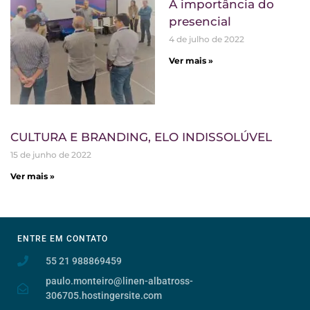
A importância do
presencial
4 de julho de 2022
Ver mais »
CULTURA E BRANDING, ELO INDISSOLÚVEL
15 de junho de 2022
Ver mais »
ENTRE EM CONTATO
55 21 988869459
paulo.monteiro@linen-albatross-
306705.hostingersite.com